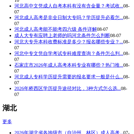
10
河北高中文凭成人自考本科有没有含金量？考试收...
08-
07
河北成人高考是非全日制大专吗？学历提升必看怎...
08-
07
河北成人高考能不能考四六级 条件详解
08-07
成人大专有应聘上老师的吗河北条件怎么判断
08-07
河北大专升本科收费标准是多少？报名哪些专业？...
08-
07
河北中专文凭自学考试专科难度查询？条件怎么判...
08-
07
石家庄市2026年成人高考本科专业有哪些？热门推...
08-
07
河北成人专科学历提升需要的报名要求一般是什么...
08-
07
2026年桥西区学历提升途径对比，3种方式怎么选...
08-
07
湖北
更多
2026年湖北省各地级市（自治州、林区）成人高考...
07-