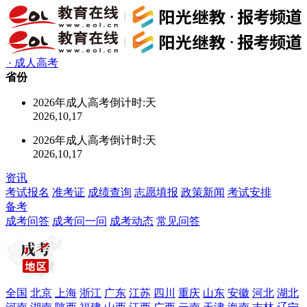
·
成人高考
省份
2026年成人高考倒计时:
天
2026,10,17
2026年成人高考倒计时:
天
2026,10,17
资讯
考试报名
准考证
成绩查询
志愿填报
政策新闻
考试安排
备考
成考问答
成考问一问
成考动态
常见问答
全国
北京
上海
浙江
广东
江苏
四川
重庆
山东
安徽
河北
湖北