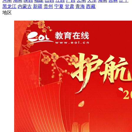
河南
湖南
陕西
福建
山西
江西
广西
云南
天津
海南
吉林
辽宁
黑龙江
内蒙古
新疆
贵州
宁夏
甘肃
青海
西藏
地区