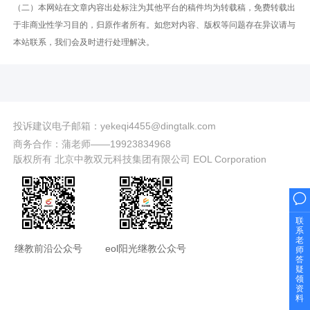
（二）本网站在文章内容出处标注为其他平台的稿件均为转载稿，免费转载出
于非商业性学习目的，归原作者所有。如您对内容、版权等问题存在异议请与
本站联系，我们会及时进行处理解决。
投诉建议电子邮箱：yekeqi4455@dingtalk.com
商务合作：蒲老师——19923834968
版权所有 北京中教双元科技集团有限公司 EOL Corporation
联
系
老
继教前沿公众号
eol阳光继教公众号
师
答
疑
领
资
料