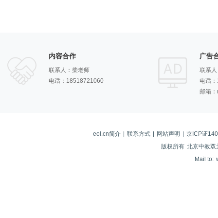
内容合作
广告
联系人：柴老师
联系人
电话：18518721060
电话：1
邮箱：m
eol.cn简介
|
联系方式
|
网站声明
|
京ICP证14
版权所有
北京中教双
Mail to:
站
长
统
计