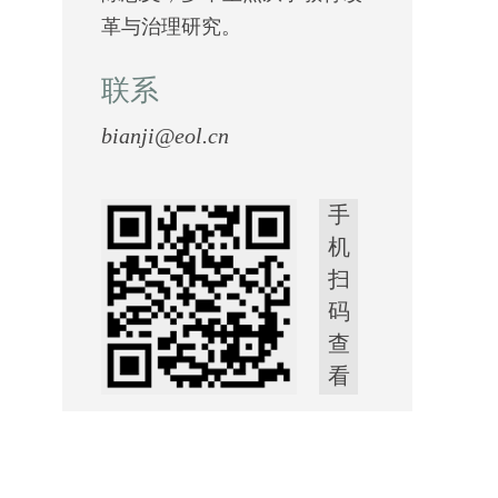
革与治理研究。
联系
bianji@eol.cn
手
机
扫
码
查
看