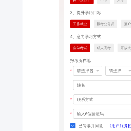
高中及以下
中专
大专
3、提升学历目标
工作就业
报考公务员
落户
4、意向学习方式
自学考试
成人高考
开放大
报考所在地
*
*
*
已阅读并同意
《用户服务