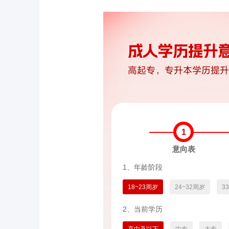
1
意向表
1、年龄阶段
18~23周岁
24~32周岁
3
2、当前学历