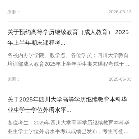
始。根据《国务院学位委员会关于印发〈学士学位授
来源：
2026-03-13
权与授予管理办法〉的通知》（学位〔2019〕20
号）、《四川省人民政府学位委员会关于印发&lt;四川
省学士学位授权与授予管理实施细则)的通知》（川学
关于预约高等学历继续教育（成人教育） 2025
位〔2022〕5号）、《关于做好本科毕业论文（设...
年上半年期末课程考...
各校内办学学院、教学点、各位学员：四川大学教育
培训部成人教育2025年上半年学生期末课程考试于6
月20日—6月23日举行。为切实做好本次考试管理，
来源：
2025-06-03
进一步规范和完善考试组织和管理工作，严格考试纪
律，强化考风考纪，确保教育质量，顺利推进教学工
作，现就2025年上半年期末课程考试预约安排通知如
关于2025年四川大学高等学历继续教育本科毕
下：一、考试预约时间：2025年6月4日—2025年6月
业生学士学位外语水平...
1...
各位考生：2025年四川大学高等学历继续教育本科毕
业生学士学位外语水平考试成绩已发布，考生可登陆