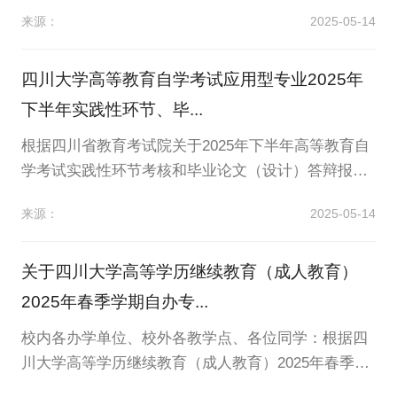
网报系统（报名网址：http://cce.scu.edu.cn/mana/xw
来源：
2025-05-14
wy.jsp，考生也可从学院官网首页学习专栏进入“川大
2025年学位外语水平考试”），在“个人信息管理”中“成
绩管理”查询本次考试成绩。对考试成绩有异议的考
四川大学高等教育自学考试应用型专业2025年
生，可于2025年5月21日17：00前将申...
下半年实践性环节、毕...
根据四川省教育考试院关于2025年下半年高等教育自
学考试实践性环节考核和毕业论文（设计）答辩报考
工作的通知，为确保我校高等教育自学考试应用型专
来源：
2025-05-14
业2025年下半年实践环节、毕业论文（设计）答辩工
作顺利进行，现将有关事项通知如下：一、报考时间2
025年5月19日9:00至23日17:00（逾期不再组织补
关于四川大学高等学历继续教育（成人教育）
报）。二、报考资格（一）实践性环节考核：考生
2025年春季学期自办专...
所...
校内各办学单位、校外各教学点、各位同学：根据四
川大学高等学历继续教育（成人教育）2025年春季学
期教学工作安排，结合教学计划要求，面授课程按高