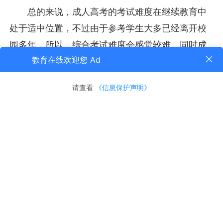
总的来说，成人高考的考试难度在继续教育中
处于适中位置，不过由于参考学生大多已经离开校
园多年，所以，综合考试难度会感觉较难。同时成
人高考根据报考层次不同、专业不同考试的科目也
有一些区别。
成人高考的难度主要还是因人而异，成人高考
需要参加入学考试，顺利通过入学考试，入学考试
一般是高中水平的基础知识，对于刚毕业的高中
生，难度不大，入学考试录取分数线一般在120-150
分左右，但想要进入著名学校需要进入更高的分
数，因为大学申请人太多，但大学招生配额有限。
对于长期毕业的考生来说，入学考试的难度应该更
高。