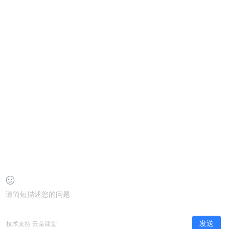
河南农业大学继续教育学院
属性：公办
投诉建议电子邮箱：yekeqi4455@dingtalk.com
商务合作：蒲老师——19923834968
版权所有 北京中教双元科技集团有限公司 EOL Corporation
继教前沿公众号
eol阳光继教公众号
首页
考生自助服务系统