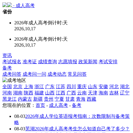
·
成人高考
省份
2026年成人高考倒计时:
天
2026,10,17
2026年成人高考倒计时:
天
2026,10,17
资讯
考试报名
准考证
成绩查询
志愿填报
政策新闻
考试安排
备考
成考问答
成考问一问
成考动态
常见问答
全国
北京
上海
浙江
广东
江苏
四川
重庆
山东
安徽
河北
湖北
河南
湖南
陕西
福建
山西
江西
广西
云南
天津
海南
吉林
辽宁
黑龙江
内蒙古
新疆
贵州
宁夏
甘肃
青海
西藏
您现在的位置：
首页
-
成人高考
-
备考
08-03
2026年成人学位英语报考指南：次数限制与备考策
略
08-03
芜湖2026年成人高考考生怎么知道自己考了多少？