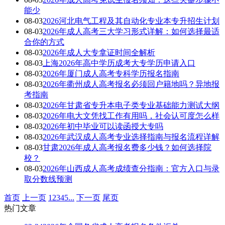
能少
08-03
2026河北电气工程及其自动化专业本专升招生计划
08-03
2026年成人高考三大学习形式详解：如何选择最适
合你的方式
08-03
2026年成人大专拿证时间全解析
08-03
上海2026年高中学历成考大专学历申请入口
08-03
2026年厦门成人高考专科学历报名指南
08-03
2026年衢州成人高考报名必须回户籍地吗？异地报
考指南
08-03
2026年甘肃省专升本电子类专业基础能力测试大纲
08-03
2026年电大文凭找工作有用吗，社会认可度怎么样
08-03
2026年初中毕业可以读函授大专吗
08-03
2026年武汉成人高考专业选择指南与报名流程详解
08-03
甘肃2026年成人高考报名费多少钱？如何选择院
校？
08-03
2026年山西成人高考成绩查分指南：官方入口与录
取分数线预测
首页
上一页
1
2
3
4
5
...
下一页
尾页
热门文章