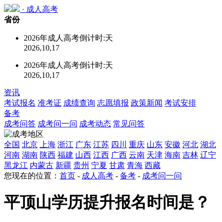
·
成人高考
省份
2026年成人高考倒计时:
天
2026,10,17
2026年成人高考倒计时:
天
2026,10,17
资讯
考试报名
准考证
成绩查询
志愿填报
政策新闻
考试安排
备考
成考问答
成考问一问
成考动态
常见问答
全国
北京
上海
浙江
广东
江苏
四川
重庆
山东
安徽
河北
湖北
河南
湖南
陕西
福建
山西
江西
广西
云南
天津
海南
吉林
辽宁
黑龙江
内蒙古
新疆
贵州
宁夏
甘肃
青海
西藏
您现在的位置：
首页
-
成人高考
-
备考
-
成考问一问
平顶山学历提升报名时间是？