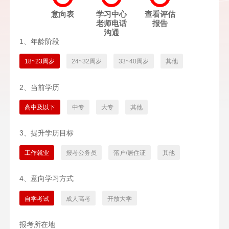
意向表
学习中心
查看评估
老师电话
报告
沟通
1、年龄阶段
18~23周岁
24~32周岁
33~40周岁
其他
2、当前学历
高中及以下
中专
大专
其他
3、提升学历目标
工作就业
报考公务员
落户/居住证
其他
4、意向学习方式
自学考试
成人高考
开放大学
报考所在地