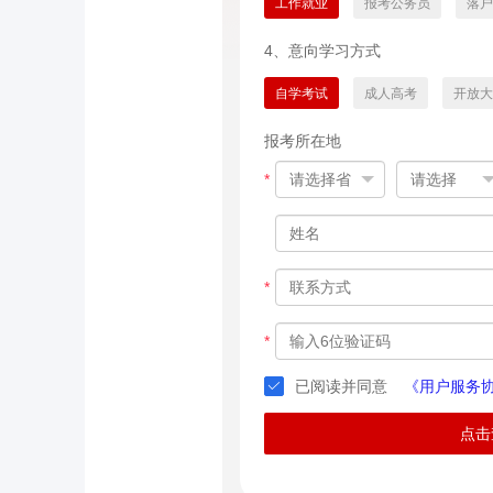
工作就业
报考公务员
落户
4、意向学习方式
自学考试
成人高考
开放大
报考所在地
*
*
*
已阅读并同意
《用户服务
点击