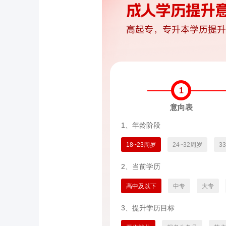
1
意向表
1、年龄阶段
18~23周岁
24~32周岁
3
2、当前学历
高中及以下
中专
大专
3、提升学历目标