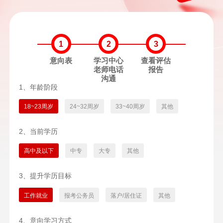
1
2
3
意向表
学习中心
查看评估
老师电话
报告
沟通
1、年龄阶段
18~23周岁
24~32周岁
33~40周岁
其他
2、当前学历
高中及以下
中专
大专
其他
3、提升学历目标
工作就业
报考公务员
落户/居住证
其他
4、意向学习方式