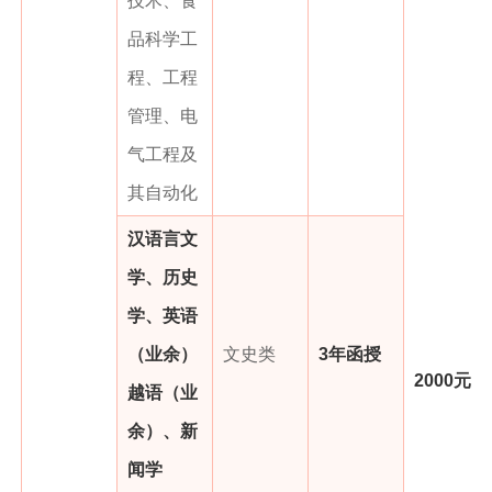
品科学工
程、工程
管理、电
气工程及
其自动化
汉语言文
学、历史
学、英语
（业余）
文史类
3年函授
2000元
越语（业
余）、新
闻学