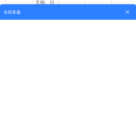
文秘、社
会体育、
英语、物
流管理、
旅游管
文史类
理、
小学教
育、学前
3年函授
教育
英语（业
2000元
余）药学
有色冶金
高起专
（业余）
技术、工
程技术测
量、食品