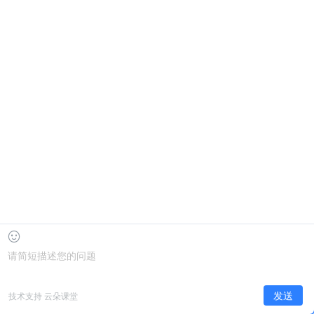
属性：公办
投诉建议电子邮箱：yekeqi4455@dingtalk.com
商务合作：蒲老师——19923834968
版权所有 北京中教双元科技集团有限公司 EOL Corporation
继教前沿公众号
eol阳光继教公众号
首页
考生自助服务系统
联系老师答疑领资料