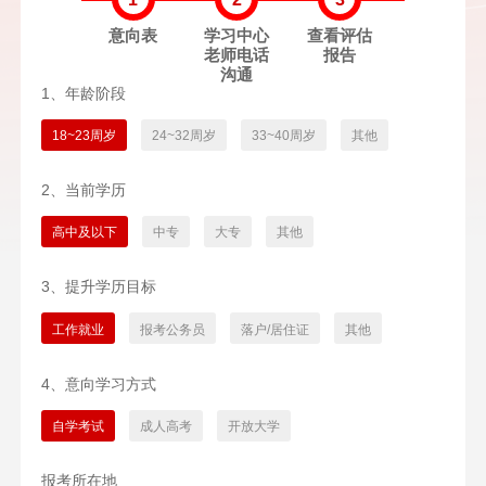
意向表
学习中心
查看评估
老师电话
报告
沟通
1、年龄阶段
18~23周岁
24~32周岁
33~40周岁
其他
2、当前学历
高中及以下
中专
大专
其他
3、提升学历目标
工作就业
报考公务员
落户/居住证
其他
4、意向学习方式
自学考试
成人高考
开放大学
报考所在地