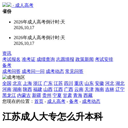
·
成人高考
省份
2026年成人高考倒计时:
天
2026,10,17
2026年成人高考倒计时:
天
2026,10,17
资讯
考试报名
准考证
成绩查询
志愿填报
政策新闻
考试安排
备考
成考问答
成考问一问
成考动态
常见问答
全国
北京
上海
浙江
广东
江苏
四川
重庆
山东
安徽
河北
湖北
河南
湖南
陕西
福建
山西
江西
广西
云南
天津
海南
吉林
辽宁
黑龙江
内蒙古
新疆
贵州
宁夏
甘肃
青海
西藏
您现在的位置：
首页
-
成人高考
-
备考
-
成考动态
江苏成人大专怎么升本科