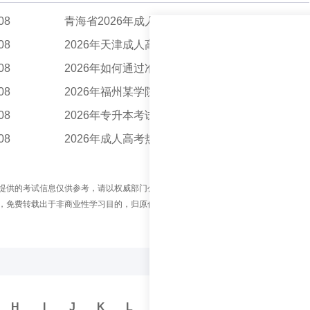
08
青海省2026年成人高考报名情况如何？
05-08
08
2026年天津成人高考报名时间及流程详解
05-08
08
2026年如何通过准考证查询成人高考成绩？
05-08
08
2026年福州某学院专升本招生计划人数是多少
05-08
08
2026年专升本考试全流程解析：从备考到录取的关...
05-08
08
2026年成人高考热门专业指南与报考全流程解析
05-08
提供的考试信息仅供参考，请以权威部门公布的正式信息为准。
，免费转载出于非商业性学习目的，归原作者所有。如您对内容、版权等问题存在异
H
I
J
K
L
M
N
O
P
Q
R