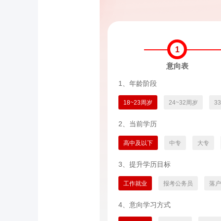
1
意向表
1、年龄阶段
18~23周岁
24~32周岁
3
2、当前学历
高中及以下
中专
大专
3、提升学历目标
工作就业
报考公务员
落户
4、意向学习方式