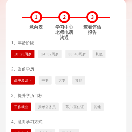
1
2
3
意向表
学习中心
查看评估
老师电话
报告
沟通
1、年龄阶段
18~23周岁
24~32周岁
33~40周岁
其他
2、当前学历
高中及以下
中专
大专
其他
3、提升学历目标
工作就业
报考公务员
落户/居住证
其他
4、意向学习方式