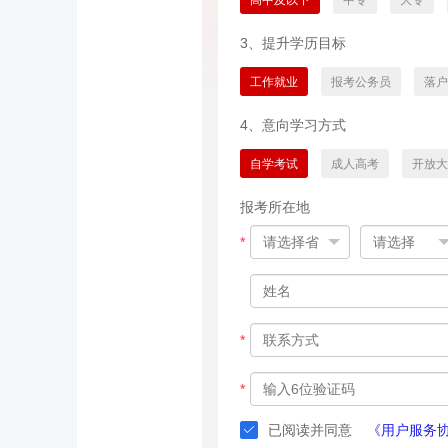
高中及以下
中专
大专
3、提升学历目标
工作就业
报考公务员
落户
4、意向学习方式
自学考试
成人高考
开放大
报考所在地
*
*
*
已阅读并同意
《用户服务