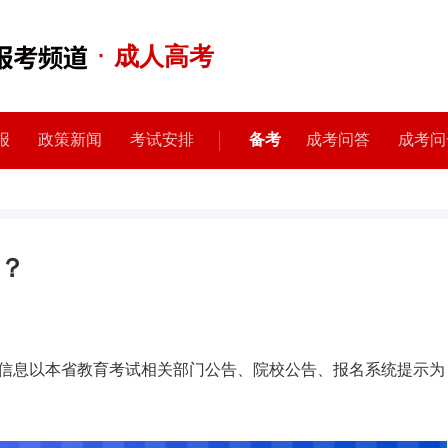
·
成人高考
报
政策新闻
考试安排
备考
成考问答
成考问
？
信息以本省教育考试相关部门公告、院校公告、报名系统提示为