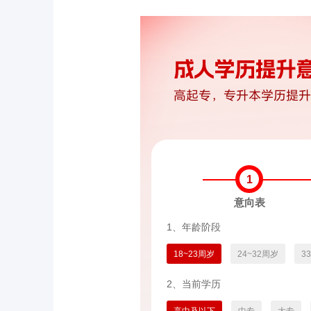
1
意向表
1、年龄阶段
18~23周岁
24~32周岁
3
2、当前学历