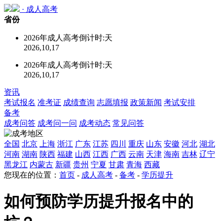
·
成人高考
省份
2026年成人高考倒计时:
天
2026,10,17
2026年成人高考倒计时:
天
2026,10,17
资讯
考试报名
准考证
成绩查询
志愿填报
政策新闻
考试安排
备考
成考问答
成考问一问
成考动态
常见问答
全国
北京
上海
浙江
广东
江苏
四川
重庆
山东
安徽
河北
湖北
河南
湖南
陕西
福建
山西
江西
广西
云南
天津
海南
吉林
辽宁
黑龙江
内蒙古
新疆
贵州
宁夏
甘肃
青海
西藏
您现在的位置：
首页
-
成人高考
-
备考
-
学历提升
如何预防学历提升报名中的