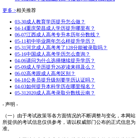
更多 >
相关推荐
03-30
成人教育学历提升怎么做？
04-14
重庆荣昌成人学历提升哪里有？
06-07
江西成人高考专升本历年分数线？
05-11
初中毕业两年怎么样提升学历？
05-31
河北成人高考考了128分能被录取吗？
05-16
中国成人高考学历怎么查询？
04-06
请问为什么选择继续提升学历？
05-09
成人学历提升26岁读来得及么？
06-02
高考跟成人高考区别？
04-18
公务员提升级别要学历认证吗？
04-03
如何提升本科学历在哪里报名？
05-31
2020成人高考录取分数线云南？
- 声明 -
（一）由于考试政策等各方面情况的不断调整与变化，本网站
所提供的考试信息仅供参考，请以权威部门公布的正式信息为
准。