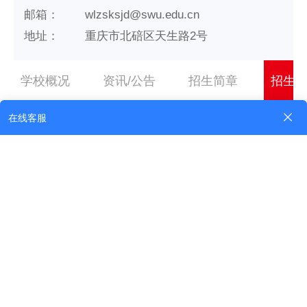
邮箱：
wlzsksjd@swu.edu.cn
地址：
重庆市北碚区天生路2号
学校概况
资讯/公告
招生简章
招生
专业详情
招生计划
专业名称
学前教育
学历形式
成人高考
所属栏目
专科升本科
专业代码
040106