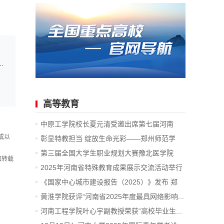
校招生考试和录取工作实施方案及解读来了！
高等教育
中原工学院校长夏元清受邀出席第七届河南
创...
或以
彰显特教担当 绽放生命光彩——郑州师范学
院...
第三届全国大学生职业规划大赛豫北医学院
如转载
校...
2025年河南省特殊教育成果展示交流活动举行
《国家中心城市建设报告（2025）》发布 郑
州...
黄淮学院获评“河南省2025年度最具网络影响...
河南工程学院叶心宇副教授荣获“高校毕业生...