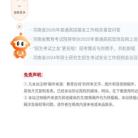
查看更多
高考直播
河南省2026年普通高招报名工作相关事宜问答
河南省教育考试院将举办2025年普通高招现场及网上
专家指导课
“招生考试之友”更名啦！招考豫言与你携手，共赴新程
河南省2024年硕士研究生招生考试安全工作视频会议召
院校排行
免责声明：
① 凡本站注明“稿件来源：教育在线”的所有文字、图片和音视频稿
高考作文
其他方式复制发表。已经本站协议授权的媒体、网站，在下载使用时必
② 本站注明稿件来源为其他媒体的文/图等稿件均为转载稿，本站转
稿涉及版权等问题，请作者在两周内速来电或来函联系。
高考估分
高考真题