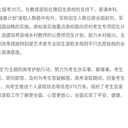
生报考20万。在教育部和在豫招生高校的支持下，普通本科、
强基计划”录取人数稳中有升，军校招生人数位居全国前列，军
强国战略的实施。高标准实施重点高校面向农村考生专项招生计
、选拔培养县域乡村教师的公费师范生计划，助力乡村振兴。主
项改革措施特别是艺术类专业招生录取多规则平行志愿投档的全
生源满意度。
我”为主题的高考护航行动，努力为考生办实事、解难事。考生
答、即问即答，及时为考生答疑解惑。高考录取期间，回复考生
万个，向考生推送个人录取状态等信息970万条。组织了考生及家
对录取工作了解更全面、心里更放心，全面实现了平安、健康、