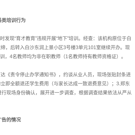
科类培训行为
时发现“育才教育”违规开展“地下”培训。经查：该机构原位于白
取缔，后转入白沙东润上景小区3号楼3单元101室继续开办。现
培训，4名教师均为非在职教师（1名教师持有教师资格证）。
下达《责令停止办学通知书》，约谈从业人员，现场张贴封条进
构立即全额退还学生费用（与家长达成一致退费意见）；3.郑东
进行现场身份确认，展开进一步调查，根据调查结果依法从严从
广告的情况