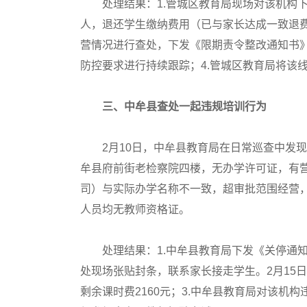
处理结果：1.管城区教育局现场对该机构
人，退还学生缴纳费用（已与家长达成一致退费
营情况进行查处，下发《限期责令整改通知书》
防控要求进行持续跟踪；4.管城区教育局将该
三、中牟县查处一起违规培训行为
2月10日，中牟县教育局在日常巡查中发
牟县府前街老检察院四楼，无办学许可证，有
司）与实际办学名称不一致，超审批范围经营，
人员均无教师资格证。
处理结果：1.中牟县教育局下发《关停通
处现场张贴封条，联系家长接走学生。2月15
剩余课时费2160元；3.中牟县教育局对该