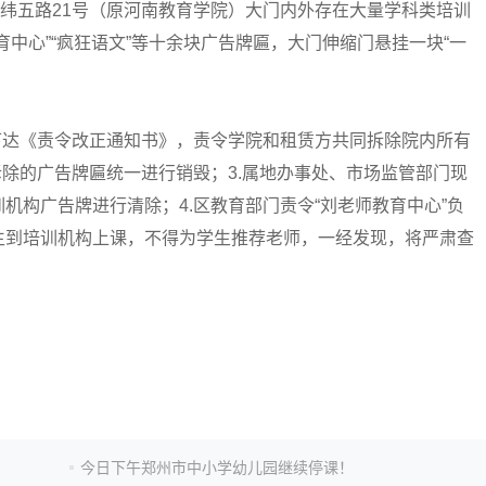
，纬五路21号（原河南教育学院）大门内外存在大量学科类培训
中心”“疯狂语文”等十余块广告牌匾，大门伸缩门悬挂一块“一
下达《责令改正通知书》，责令学院和租赁方共同拆除院内所有
拆除的广告牌匾统一进行销毁；3.属地办事处、市场监管部门现
机构广告牌进行清除；4.区教育部门责令“刘老师教育中心”负
生到培训机构上课，不得为学生推荐老师，一经发现，将严肃查
今日下午郑州市中小学幼儿园继续停课！