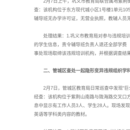
2月7日上午，巩义市教育局联合属地紫荆
查：该机构位于东方现代城小区1号楼1单元10
辅导班无办学许可证，无营业执照，教辅人员
处理结果：1.巩义市教育局对参与违规培
的学生信息，责令辅导班负责人退还全部学费（截
事处现场取缔该违规培训机构，并根据调查结
二、管城区查处一起隐形变异违规组织学
2月7日，管城区教育局日常巡查中发现“巨
经查：该机构位于紫荆山南路与陇海路交叉口方
息中显示有工作人员3人、学生28人。现场发
英语等学科类内容的教材。