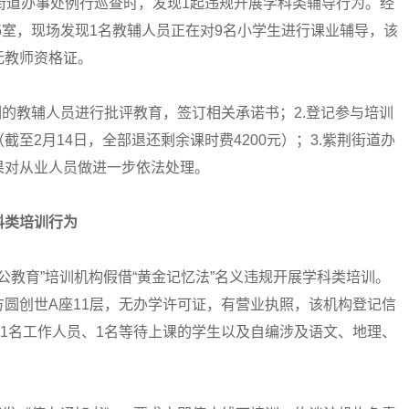
街道办事处例行巡查时，发现1起违规开展学科类辅导行为。经
5室，现场发现1名教辅人员正在对9名小学生进行课业辅导，该
无教师资格证。
训的教辅人员进行批评教育，签订相关承诺书；2.登记参与培训
至2月14日，全部退还剩余课时费4200元）；3.紫荆街道办
果对从业人员做进一步依法处理。
科类培训行为
公教育”培训机构假借“黄金记忆法”名义违规开展学科类培训。
圆创世A座11层，无办学许可证，有营业执照，该机构登记信
现1名工作人员、1名等待上课的学生以及自编涉及语文、地理、