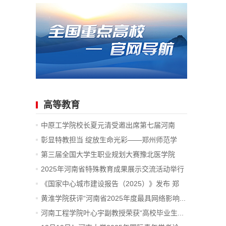
高等教育
中原工学院校长夏元清受邀出席第七届河南
创...
彰显特教担当 绽放生命光彩——郑州师范学
院...
第三届全国大学生职业规划大赛豫北医学院
校...
2025年河南省特殊教育成果展示交流活动举行
《国家中心城市建设报告（2025）》发布 郑
州...
黄淮学院获评“河南省2025年度最具网络影响...
河南工程学院叶心宇副教授荣获“高校毕业生...