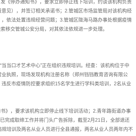
下发《停办通知书》，要求立即停止线下培训，约谈该机构负责
意见），并签订相关承诺书；2.管城区市场监管局对该机构经
，依法处置违规经营问题；3.管城区陇海马路办事处根据疫情
线索移交管城公安分局，对其依法依规进一步处理。
现“当当口才艺术中心”正在组织违规培训。经查：该机构位于中
营业执照，现场发现机构注册名称（郑州铛铛教育咨询有限公
违反市疫情防控要求组织15名学生进行学科类培训，2名从业
知书》，要求该机构立即停止线下培训活动；2.青年路街道办事
日已完成取缔工作并将门头广告拆除，截至2月21日，全部退还
机构违规培训及两名从业人员进行全县通报，两名从业人员两年内不