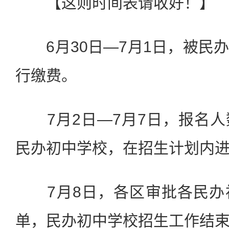
【这则时间表请收好！】
6
月
30
日
—
7
月
1
日，被民
行缴费。
7
月
2
日
—
7
月
7
日，报名人
民办初中学校，在招生计划内
7
月
8
日，各区审批各民办
单，民办初中学校招生工作结