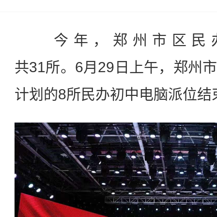
今年，郑州市区民
共
31
所。
6
月
29
日上午，郑州市
计划的
8
所民办初中电脑派位结