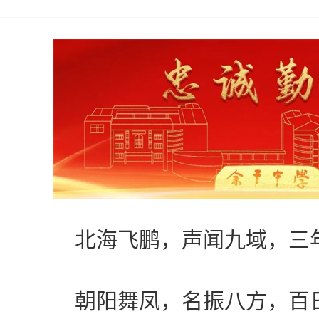
北海飞鹏，声闻九域，三
朝阳舞凤，名振八方，百