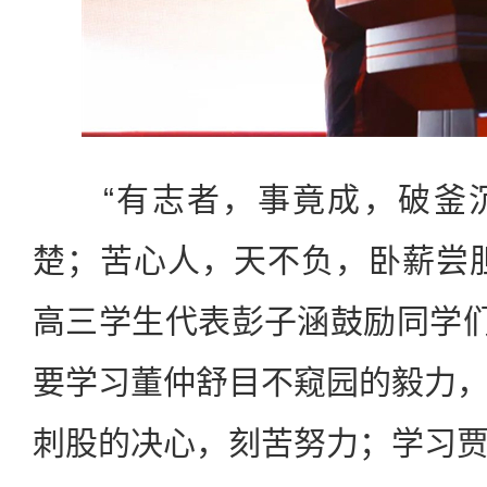
“有志者，事竟成，破釜沉
楚；苦心人，天不负，卧薪尝
高三学生代表彭子涵鼓励同学们
要学习董仲舒目不窥园的毅力
刺股的决心，刻苦努力；学习