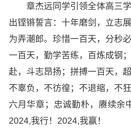
章杰远同学引领全体高三学
出铿锵誓言：十年磨剑，立志
为弄潮郎。珍惜一百天，分秒
一百天，勤学苦练，百炼成钢
赴，斗志昂扬；拼搏一百天，
不辜负，不彷徨；不退缩，不
六月华章；忠诚勤朴，赓续余中荣
2024,我行！2024,我赢！