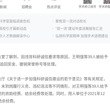
新闻
招聘会
热点评说
学术桥订阅号
学术桥
科学家面临调查危机
聚焦双一流对话校长
高校引才最新动态
“双一流”建设年度进展报告汇总
次人才数据解读中心
弘扬科学家精神 加强学术道德建设
了解到，因违背科研诚信要求等原因，王明强等39人被给予
、追回奖金、撤销荣誉称号等处理。
厅《关于进一步加强科研诚信建设的若干意见》等有关规定，
未到岗履行义务、违纪违法等不同情形，对王明强等39人给予
的资助经费、结余经费等处理。同时，用人单位于2021年12
结余经费。