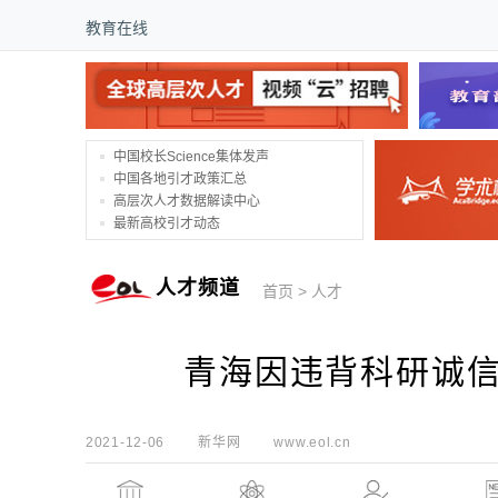
教育在线
中国校长Science集体发声
中国各地引才政策汇总
高层次人才数据解读中心
最新高校引才动态
人才频道
首页
>
人才
青海因违背科研诚信
2021-12-06
新华网
www.eol.cn