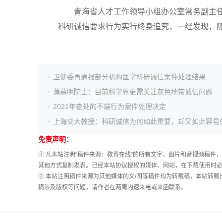
青海省人才工作领导小组办公室常务副主任
科研诚信要求行为实行终身追究，一经发现，
卫健委再通报部分机构医学科研诚信案件处理结果
蒲慕明院士：目前科学界更需关注灰色地带诚信问题
2021年查处的不端行为案件处理决定
上海交大教授：科研诚信为何如此重要，却又如此容易
免责声明：
① 凡本站注明“稿件来源：教育在线”的所有文字、图片和音视频稿
其他方式复制发表。已经本站协议授权的媒体、网站，在下载使用时必
② 本站注明稿件来源为其他媒体的文/图等稿件均为转载稿，本站转
稿涉及版权等问题，请作者在两周内速来电或来函联系。