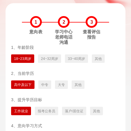
1
2
3
意向表
学习中心
查看评估
老师电话
报告
沟通
1、年龄阶段
18~23周岁
24~32周岁
33~40周岁
其他
2、当前学历
高中及以下
中专
大专
其他
3、提升学历目标
工作就业
报考公务员
落户/居住证
其他
4、意向学习方式