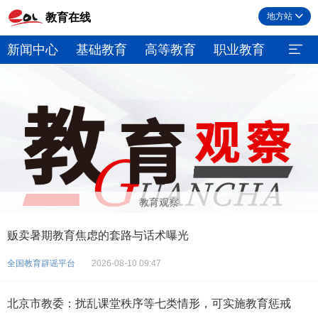
教育在线
地方站
新闻中心
基础教育
高等教育
职业教育
继续
教育观察
贩卖暑期教育焦虑的套路与话术曝光
全国教育辟谣平台
2026-08-10 09:47
北京市教委：扰乱课堂秩序等七类情形，可实施教育惩戒