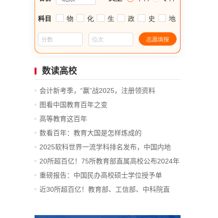
数读高校
会计新考季，“赢”战2025，注册领资料
图看中国教育百年之变
高等教育这百年
数看百年：教育大国是怎样炼成的
2025软科世界一流学科排名发布，中国内地
14...
20所超百亿！75所教育部直属高校公布2024年
决算
重磅报告：中国民办高校硕士学位授予单
位、...
近30所超百亿！教育部、工信部、中科院直
属...