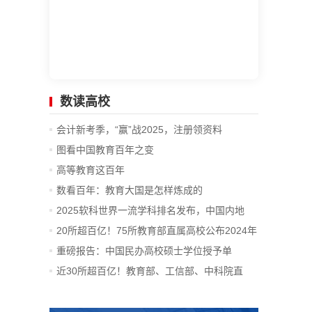
数读高校
会计新考季，“赢”战2025，注册领资料
图看中国教育百年之变
高等教育这百年
数看百年：教育大国是怎样炼成的
2025软科世界一流学科排名发布，中国内地
14...
20所超百亿！75所教育部直属高校公布2024年
决算
重磅报告：中国民办高校硕士学位授予单
位、...
近30所超百亿！教育部、工信部、中科院直
属...