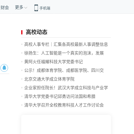
更多
财会
手机端
高校动态
高校人事专栏｜汇集各高校最新人事调整信息
徐扬生：人工智能是一个真实的泡沫，发展
前...
黄阿火任福耀科技大学党委书记
公示！成都体育学院、成都医学院、四川交
通...
北京交通大学成立体育学院
企业家担任院长！武汉大学成立科技与产业学
院
清华大学党委书记邱勇访问法国和希腊
清华大学召开全校教育科技人才工作讨论会
总...