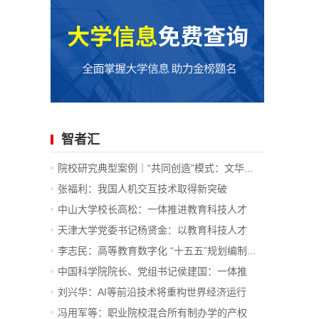
智者汇
院校研究典型案例｜“共同创造”模式：文华...
张福利：我国人机交互技术取得新突破
中山大学校长高松：一体推进教育科技人才
发...
天津大学党委书记杨贤金：以教育科技人才
一...
李志民：高等教育数字化 “十五五”规划编制...
中国科学院院长、党组书记侯建国：一体推
进...
刘兴华：AI等前沿技术将重构世界经济运行
底...
冯用军等：职业院校混合所有制办学的产权