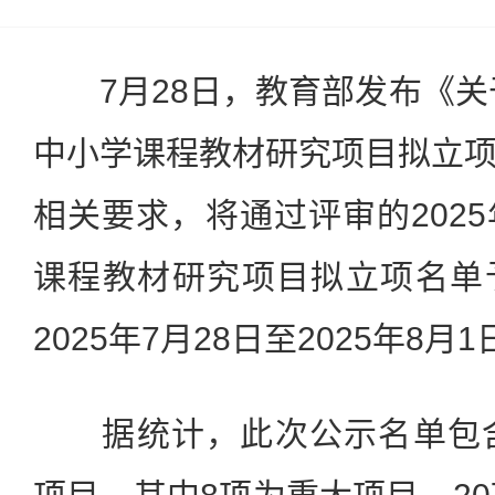
7月28日，教育部发布《关于
中小学课程教材研究项目拟立
相关要求，将通过评审的202
课程教材研究项目拟立项名单
2025年7月28日至2025年8月1
据统计，此次公示名单包含