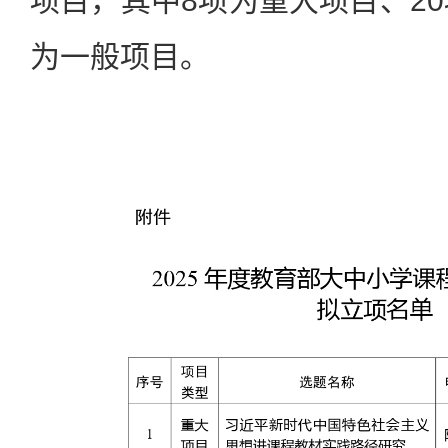
项目，其中8项为重大项目、20
为一般项目。