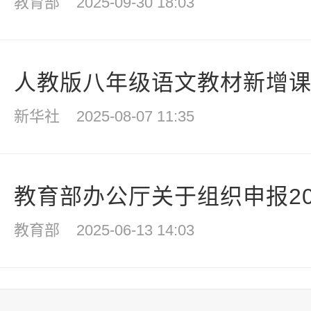
教育部
2025-09-30 18:03
人教版八年级语文教材新增课文
新华社
2025-08-07 11:35
教育部办公厅关于组织申报202
教育部
2025-06-13 14:03