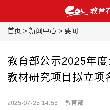
教育
首页
>
新闻中心
>
要闻
教育部公示2025年
教材研究项目拟立项
2025-07-28 14:56
教育部