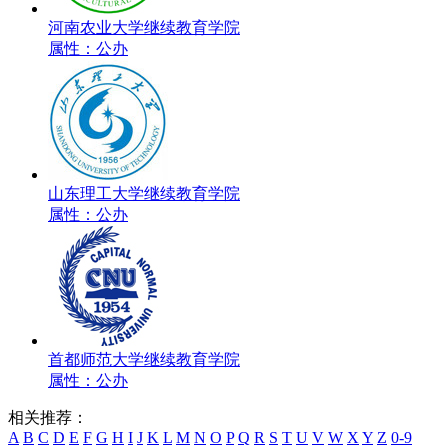
河南农业大学继续教育学院
属性：公办
山东理工大学继续教育学院
属性：公办
首都师范大学继续教育学院
属性：公办
相关推荐：
A
B
C
D
E
F
G
H
I
J
K
L
M
N
O
P
Q
R
S
T
U
V
W
X
Y
Z
0-9