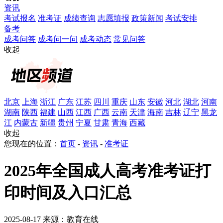
资讯
考试报名
准考证
成绩查询
志愿填报
政策新闻
考试安排
备考
成考问答
成考问一问
成考动态
常见问答
收起
北京
上海
浙江
广东
江苏
四川
重庆
山东
安徽
河北
湖北
河南
湖南
陕西
福建
山西
江西
广西
云南
天津
海南
吉林
辽宁
黑龙
江
内蒙古
新疆
贵州
宁夏
甘肃
青海
西藏
收起
您现在的位置：
首页
-
资讯
-
准考证
2025年全国成人高考准考证打
印时间及入口汇总
2025-08-17 来源：教育在线