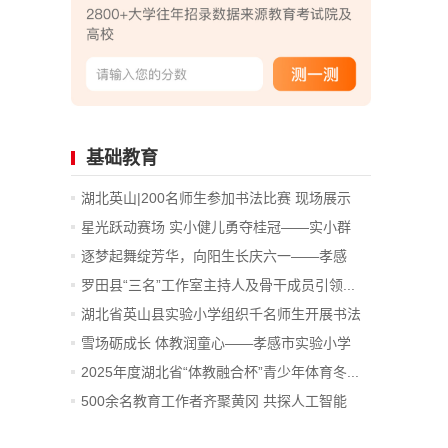
基础教育
湖北英山|200名师生参加书法比赛 现场展示
评...
星光跃动赛场 实小健儿勇夺桂冠——实小群
星...
逐梦起舞绽芳华，向阳生长庆六一——孝感
市...
罗田县“三名”工作室主持人及骨干成员引领...
湖北省英山县实验小学组织千名师生开展书法
比赛
雪场砺成长 体教润童心——孝感市实验小学
学...
2025年度湖北省“体教融合杯”青少年体育冬...
500余名教育工作者齐聚黄冈 共探人工智能
背...