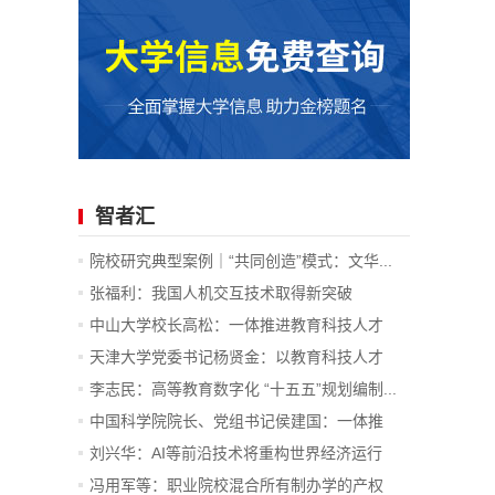
智者汇
院校研究典型案例｜“共同创造”模式：文华...
张福利：我国人机交互技术取得新突破
中山大学校长高松：一体推进教育科技人才
发...
天津大学党委书记杨贤金：以教育科技人才
一...
李志民：高等教育数字化 “十五五”规划编制...
中国科学院院长、党组书记侯建国：一体推
进...
刘兴华：AI等前沿技术将重构世界经济运行
底...
冯用军等：职业院校混合所有制办学的产权