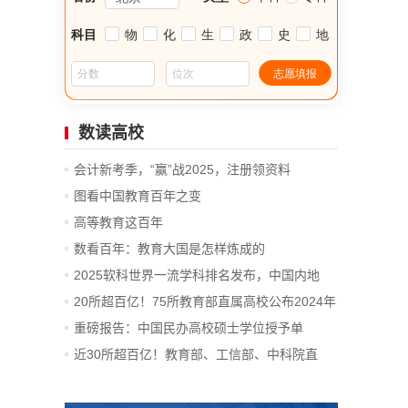
数读高校
会计新考季，“赢”战2025，注册领资料
图看中国教育百年之变
高等教育这百年
数看百年：教育大国是怎样炼成的
2025软科世界一流学科排名发布，中国内地
14...
20所超百亿！75所教育部直属高校公布2024年
决算
重磅报告：中国民办高校硕士学位授予单
位、...
近30所超百亿！教育部、工信部、中科院直
属...