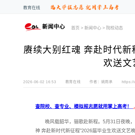
教育在线
新闻中心
首页
>
新闻中心
>
院校动态
赓续大别红魂 奔赴时代新
欢送文
2026-06-02 16:53
教育在线
作者：
姚雨承
https:/
查院校、查专业、模拟报志愿就用掌上高考！
晚风载韶华，骊歌赴新程。5月31日夜晚，
神 奔赴新时代新征程”2026届毕业生欢送文