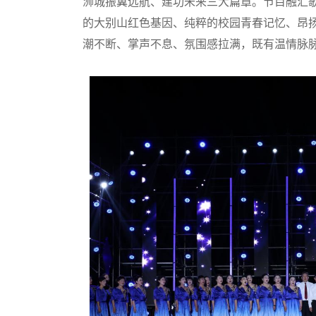
浉城振翼远航、建功未来三大篇章。节目融汇
的大别山红色基因、纯粹的校园青春记忆、昂
潮不断、掌声不息、氛围感拉满，既有温情脉