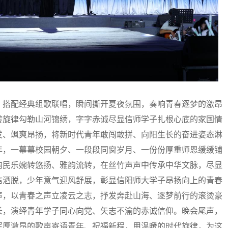
搭配经典组歌联唱，瞬间撕开夏夜氛围，奏响青春逐梦的激昂
转旋律勾勒山河锦绣，字字赤诚尽显信师学子扎根心底的家国情
发、飒爽昂扬，将新时代青年敢闯敢拼、向阳生长的奋进姿态淋
年，一幕幕校园朝夕、一段段同窗岁月、一份份厚重师恩缓缓铺
韵民乐婉转悠扬、雅韵流转，在丝竹声声中传承中华文脉，尽显
信洒脱，少年意气迎风舒展，彰显信阳师大学子昂扬向上的青春
声，以青春之声立凌云之志，抒发奔赴山海、逐梦前行的滚烫豪
长，演绎青年学子同心向党、矢志不渝的赤诚信仰。晚会尾声，
浑厚激昂的歌声寄语青年、祝福新程，用温暖的时代旋律，为这