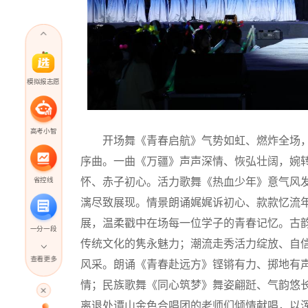
模拟报志愿
高考小智
开场舞《青春启航》气势如虹、燃炸全场，
序曲。一曲《万疆》声声深情、恢弘壮阔，婉
省控线
怀、赤子初心。活力歌舞《热血少年》意气风
漓尽致展现。情景朗诵娓娓诉初心、款款忆流
展，温柔戳中在场每一位学子的青春记忆。古
一分一段
传统文化的隽永魅力；潮流走秀活力绽放、自
查看更多
风采。朗诵《青春赴远方》铿锵有力、掷地有
高考直播
情；民族歌舞《同心筑梦》舞姿翩跹、气韵悠
离退处谭山金色合唱团的老师们倾情献唱，以