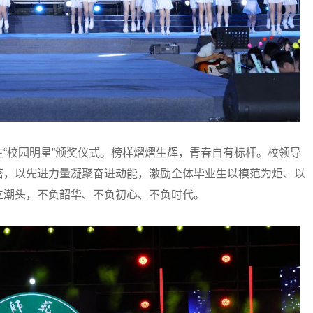
校园明星”颁奖仪式。榜样熠熠生辉，青春自有标杆。校领导
塔，以先进力量凝聚奋进动能，激励全体毕业生以模范为炬、以
立潮头，不负韶华、不负初心、不负时代。