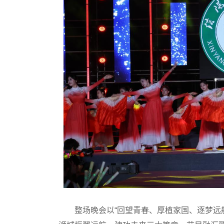
整场晚会以“回望青春、厚植家国、逐梦远航