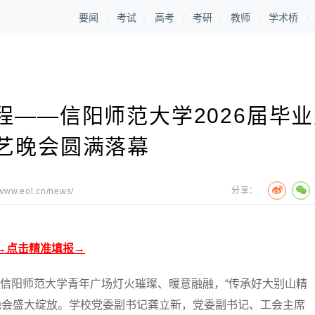
要闻
考试
高考
考研
教师
学术桥
程——信阳师范大学2026届毕
艺晚会圆满落幕
分享：
/www.eol.cn/news/
→点击精准填报→
信阳师范大学青年广场灯火璀璨、暖意融融，“传承好大别山精
艺晚会盛大绽放。学校党委副书记龚立新，党委副书记、工会主席