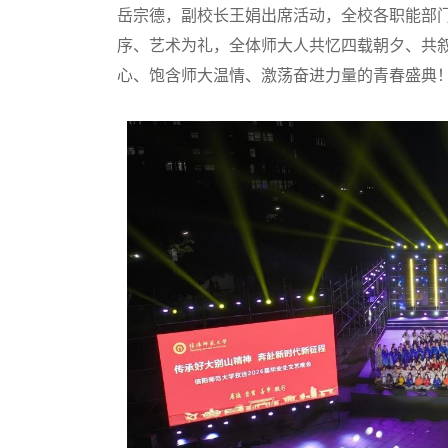
岳宗德，副校长王娟出席活动，全校各职能部门
序、艺术为礼，全体师大人共忆四载朝夕、共
心、饱含师大温情、激荡奋进力量的青春盛典