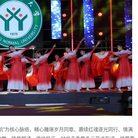
”为核心脉络，精心雕琢岁月同章、赓续红魂逐光同行、情满