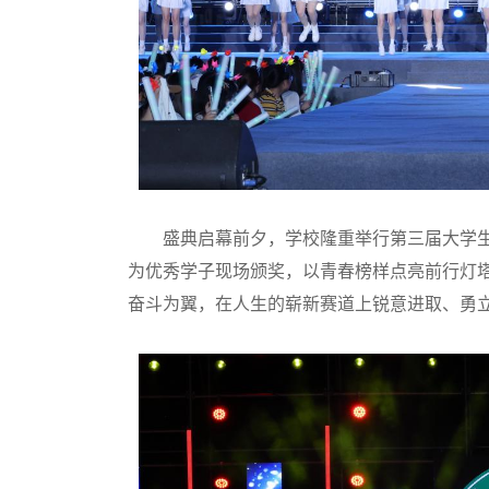
盛典启幕前夕，学校隆重举行第三届大学生“
为优秀学子现场颁奖，以青春榜样点亮前行灯
奋斗为翼，在人生的崭新赛道上锐意进取、勇