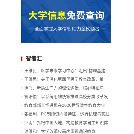
智者汇
王维民｜医学未来学习中心：走出“物理基建...
王维民：关于深化第四代医学教育改革，推
进...
徐飞：新质生产力的理论逻辑、核心特征与
战...
管培俊：以系统思维统筹推进高校分类改革发
展
教育部部长怀进鹏在2026世界数字教育大会
上...
张福利：PC制师资内涵特征、运行机理与实践
价值
邱勇：扎根中国大地，构建教育学自主知识体
系
谢维和：大学改革应高度重视通识教育