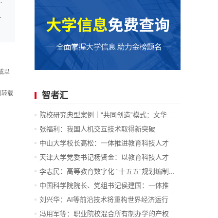
//www.jxeea.cn/
业基本规范(2021年)》
或以
如转载
智者汇
院校研究典型案例｜“共同创造”模式：文华...
张福利：我国人机交互技术取得新突破
中山大学校长高松：一体推进教育科技人才
发...
天津大学党委书记杨贤金：以教育科技人才
一...
李志民：高等教育数字化 “十五五”规划编制...
中国科学院院长、党组书记侯建国：一体推
进...
刘兴华：AI等前沿技术将重构世界经济运行
底...
冯用军等：职业院校混合所有制办学的产权