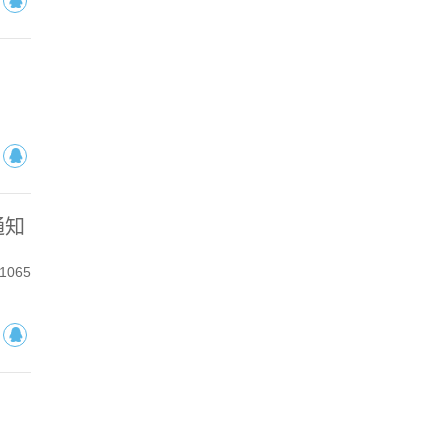
通知
065