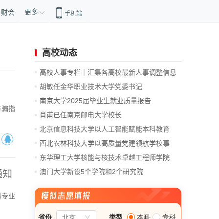
更多
财会
手机端
高校动态
高校人事专栏｜汇集各高校最新人事调整信息
胡敏任金华职业技术大学党委书记
南京大学2025届毕业生就业质量报告
防骗指
肖甫已任南京邮电大学校长
北京信息科技大学以人工智能赋能本科教育
教...
西北农林科技大学以高质量党建领航学校事
业...
东华理工大学核能与核技术卓越工程师学院
揭...
澳门大学新设5个学院和2个研究院
通知
科专业