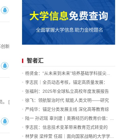
革创新
智者汇
杨贤金：“从未来到未来”培养基础学科拔尖...
李志民｜全员动态考核，锚定高质量发展：
读...
张福利：2025年全球私立高校年度发展报告
徐飞：领航智治时代 赋能人类文明——研究
。 [
型...
严纯华：锚定分类发展主线 深化高等教育综
合...
陆一 孙迟瑶 辜刘建丨奥赛经历的教育价值：...
李志民：信息技术变革带来教育范式转变的
内...
林梦泉 梁梓萱 任超｜面向国家战略的大学学...