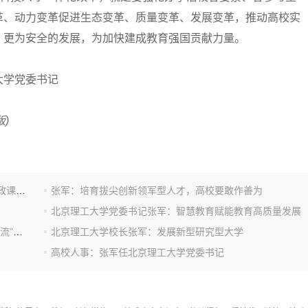
革、动力变革促进生态变革、质量变革、发展变革，推动高校实
、更为安全的发展，为加快建成教育强国贡献力量。
大学党委书记
)
北京理工大学党委书记张军：找准有力抓手推进高校思政课建设内涵式发展
张军：培育拔尖创新领军型人才，高校要敢作善为
北京理工大学党委书记张军：智慧教育赋能教育高质量发展
张军：坚持教育、科技、人才“三位一体” 加快推进“双一流”高质量建设
北京理工大学校长张军：发展新型研究型大学
高校人事：张军任北京理工大学党委书记