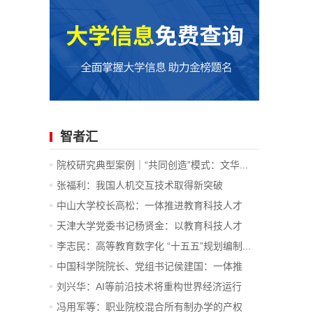
智者汇
院校研究典型案例｜“共同创造”模式：文华...
张福利：我国人机交互技术取得新突破
中山大学校长高松：一体推进教育科技人才
发...
天津大学党委书记杨贤金：以教育科技人才
一...
李志民：高等教育数字化 “十五五”规划编制...
中国科学院院长、党组书记侯建国：一体推
进...
刘兴华：AI等前沿技术将重构世界经济运行
底...
冯用军等：职业院校混合所有制办学的产权