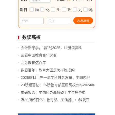
数读高校
会计新考季，“赢”战2025，注册领资料
图看中国教育百年之变
高等教育这百年
数看百年：教育大国是怎样炼成的
2025软科世界一流学科排名发布，中国内地
14...
20所超百亿！75所教育部直属高校公布2024年
决算
重磅报告：中国民办高校硕士学位授予单
位、...
近30所超百亿！教育部、工信部、中科院直
属...