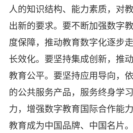
人的知识结构、能力素质，对
出新的要求。要不断加强数字
度保障，推动教育数字化逐步
长效化。要坚持集成创新，推
教育公平。要坚持应用导向，
的公共服务产品，服务终身学
力，增强数字教育国际合作能
教育成为中国品牌、中国名片