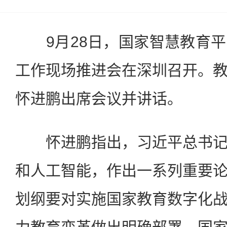
9月28日，国家智慧教育平
工作现场推进会在深圳召开。
怀进鹏出席会议并讲话。
怀进鹏指出，习近平总书记
和人工智能，作出一系列重要
划纲要对实施国家教育数字化