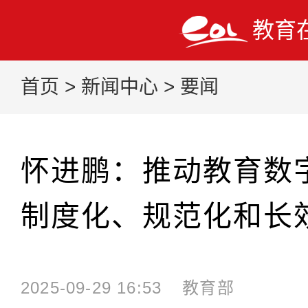
教育
首页
>
新闻中心
>
要闻
怀进鹏：推动教育数
制度化、规范化和长
2025-09-29 16:53
教育部