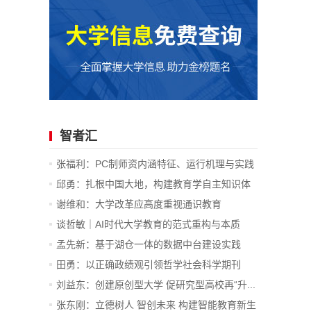
智者汇
张福利：PC制师资内涵特征、运行机理与实践
价值
邱勇：扎根中国大地，构建教育学自主知识体
系
谢维和：大学改革应高度重视通识教育
谈哲敏｜AI时代大学教育的范式重构与本质
坚...
孟先新：基于湖仓一体的数据中台建设实践
—...
田勇：以正确政绩观引领哲学社会科学期刊
在...
刘益东：创建原创型大学 促研究型高校再“升...
张东刚：立德树人 智创未来 构建智能教育新生