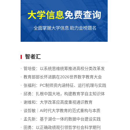
智者汇
管培俊：以系统思维统筹推进高校分类改革发
展
教育部部长怀进鹏在2026世界数字教育大会
上...
张福利：PC制师资内涵特征、运行机理与实践
价值
邱勇：扎根中国大地，构建教育学自主知识体
系
谢维和：大学改革应高度重视通识教育
谈哲敏｜AI时代大学教育的范式重构与本质
坚...
孟先新：基于湖仓一体的数据中台建设实践
—...
田勇：以正确政绩观引领哲学社会科学期刊