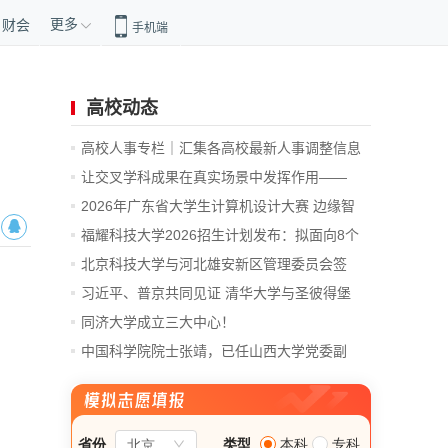
更多
财会
手机端
高校动态
高校人事专栏｜汇集各高校最新人事调整信息
让交叉学科成果在真实场景中发挥作用——
记...
2026年广东省大学生计算机设计大赛 边缘智
能...
福耀科技大学2026招生计划发布：拟面向8个
省...
北京科技大学与河北雄安新区管理委员会签
署...
习近平、普京共同见证 清华大学与圣彼得堡
国...
同济大学成立三大中心！
中国科学院院士张靖，已任山西大学党委副
书...