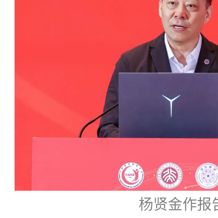
杨贤金作报