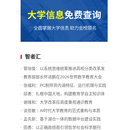
智者汇
管培俊：以系统思维统筹推进高校分类改革发
展
教育部部长怀进鹏在2026世界数字教育大会
上...
张福利：PC制师资内涵特征、运行机理与实践
价值
邱勇：扎根中国大地，构建教育学自主知识体
系
谢维和：大学改革应高度重视通识教育
谈哲敏｜AI时代大学教育的范式重构与本质
坚...
孟先新：基于湖仓一体的数据中台建设实践
—...
田勇：以正确政绩观引领哲学社会科学期刊