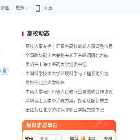
更多
财会
手机端
高校动态
高校人事专栏｜汇集各高校最新人事调整信息
果
全国政协副主席兼秘书长王东峰调研北京航
空...
吴韬任上海中医药大学党委书记
中国科学技术大学环境科学与工程系更名为
中...
高松任北京大学校长
中南大学与四川省人民政府签署战略合作协议
深圳理工大学牵手赛力斯，探索适配新质生
产...
田红芳任北京劳动保障职业学院党委书记