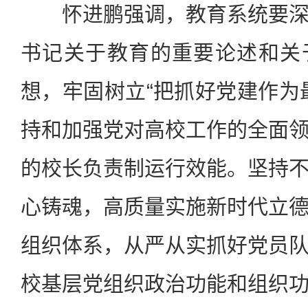
怀进鹏强调，教育系统要深
书记关于教育的重要论述和关
想，牢固树立“把抓好党建作为
持和加强党对高校工作的全面
的校长负责制运行效能。坚持
心铸魂，高质量实施新时代立
组织体系，从严从实抓好党员
校基层党组织政治功能和组织