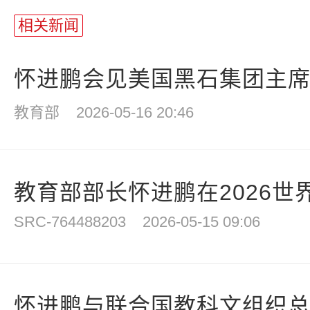
相关新闻
怀进鹏会见美国黑石集团主
教育部
2026-05-16 20:46
教育部部长怀进鹏在2026世界
SRC-764488203
2026-05-15 09:06
怀进鹏与联合国教科文组织总干