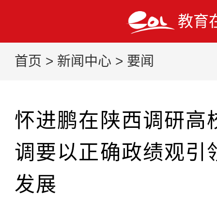
教育
首页
>
新闻中心
>
要闻
怀进鹏在陕西调研高
调要以正确政绩观引
发展