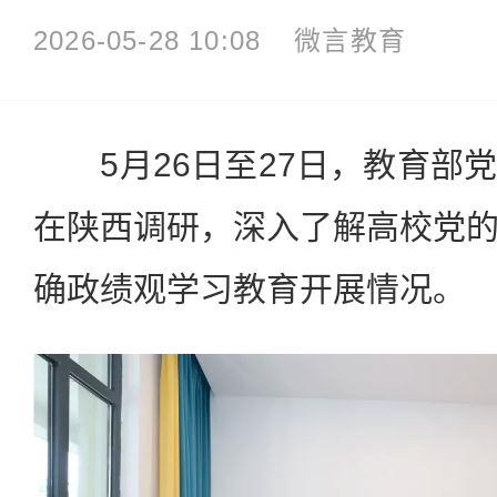
2026-05-28 10:08
微言教育
5月26日至27日，教育部
在陕西调研，深入了解高校党
确政绩观学习教育开展情况。