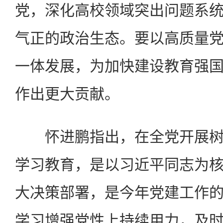
党，深化高校领域突出问题系
气正的政治生态。要以高质量
一体发展，为加快建设教育强
作出更大贡献。
怀进鹏指出，在全党开展树
学习教育，是以习近平同志为
大决策部署，是今年党建工作
学习增强党性上持续用力，及