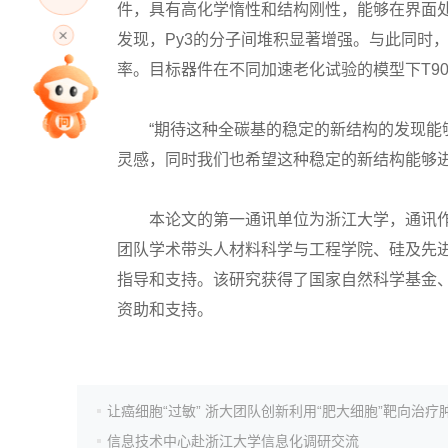
件，具有高化学惰性和结构刚性，能够在界面
高考直播
发现，Py3的分子间堆积显著增强。与此同时，
率。目标器件在不同加速老化试验的模型下T90
专家指导课
“期待这种全碳基的稳定的新结构的发现能够
灵感，同时我们也希望这种稳定的新结构能够进
院校排行
本论文的第一通讯单位为浙江大学，通讯作
高考作文
团队学术带头人材料科学与工程学院、硅及先
指导和支持。该研究获得了国家自然科学基金
高考估分
资助和支持。
高考真题
让癌细胞“过敏” 浙大团队创新利用“肥大细胞”靶向治疗
信息技术中心赴浙江大学信息化调研交流