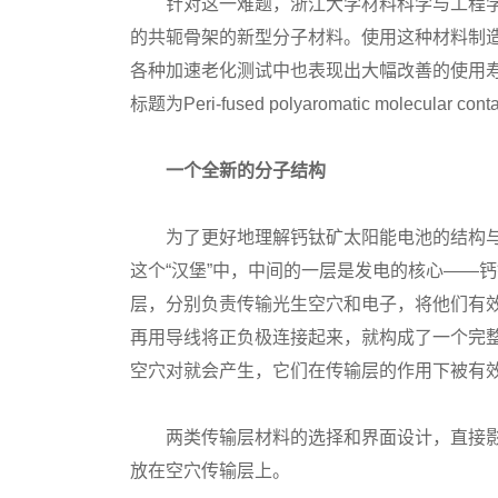
针对这一难题，浙江大学材料科学与工程学
的共轭骨架的新型分子材料。使用这种材料制
各种加速老化测试中也表现出大幅改善的使用寿命
标题为Peri-fused polyaromatic molecular contact
一个全新的分子结构
为了更好地理解钙钛矿太阳能电池的结构与工
这个“汉堡”中，中间的一层是发电的核心——
层，分别负责传输光生空穴和电子，将他们有效
再用导线将正负极连接起来，就构成了一个完
空穴对就会产生，它们在传输层的作用下被有
两类传输层材料的选择和界面设计，直接影
放在空穴传输层上。