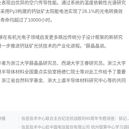
处表现出优异的空穴传导性能。通过系统的温度依赖性光谱研究
采用Py3构建的钙钛矿太阳能电池实现了26.1%的光电转换效
寿命均超过了10000小时。
在有机光电子领域启发更多跳出传统分子设计框架的新研究
一步推进钙钛矿光伏技术的产业化进程。”薛晶晶说。
者为浙江大学薛晶晶研究员、西湖大学王睿研究员。浙江大学
进半导体材料全国重点实验室杨德仁院士等对此工作给予了重要
、浙江省自然科学基金、浙大上虞半导体材料研究中心等的共同
肿瘤
信息技术中心联合主办纪念抗战胜利80周年专
信息技术中心赴中国电信股份有限公司 杭州智算中心学习调