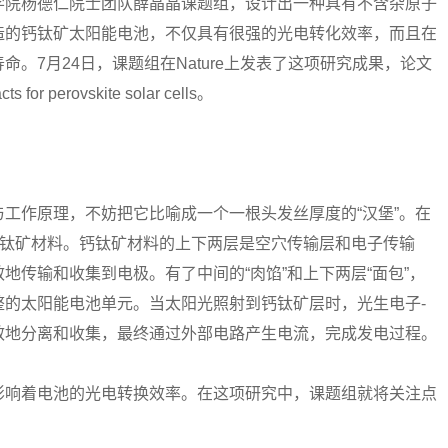
院杨德仁院士团队薛晶晶课题组，设计出一种具有不含杂原子
造的钙钛矿太阳能电池，不仅具有很强的光电转化效率，而且在
。7月24日，课题组在Nature上发表了这项研究成果，论文
s for perovskite solar cells。
作原理，不妨把它比喻成一个一根头发丝厚度的“汉堡”。在
钙钛矿材料。钙钛矿材料的上下两层是空穴传输层和电子传输
地传输和收集到电极。有了中间的“肉馅”和上下两层“面包”，
整的太阳能电池单元。当太阳光照射到钙钛矿层时，光生电子-
效地分离和收集，最终通过外部电路产生电流，完成发电过程。
响着电池的光电转换效率。在这项研究中，课题组就将关注点