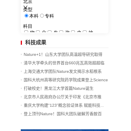
科技成果
Nature+1！山东大学团队高温超导研究取得
重...
清华大学牵头的世界首台660兆瓦高效超超临
界...
上海交通大学团队Nature发文揭示水稻根系
精...
国科大杭州高等研究院药学院成果登上Science
打破校史！黑龙江大学首篇Nature诞生
北京市人民政府办公厅关于印发《北京市推
进...
重庆大学构建“123”概念验证体系 赋能科技...
登上顶刊Nature！国科大团队破解芳香胺百
年...