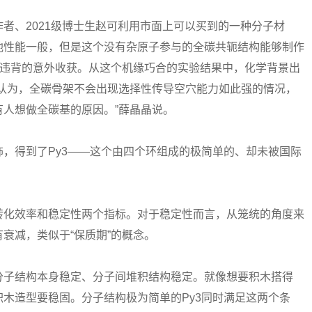
、2021级博士生赵可利用市面上可以买到的一种分子材
池性能一般，但是这个没有杂原子参与的全碳共轭结构能够制作
相违背的意外收获。从这个机缘巧合的实验结果中，化学背景出
般认为，全碳骨架不会出现选择性传导空穴能力如此强的情况，
人想做全碳基的原因。”薛晶晶说。
得到了Py3——这个由四个环组成的极简单的、却未被国际
化效率和稳定性两个指标。对于稳定性而言，从笼统的角度来
衰减，类似于“保质期”的概念。
子结构本身稳定、分子间堆积结构稳定。就像想要积木搭得
木造型要稳固。分子结构极为简单的Py3同时满足这两个条