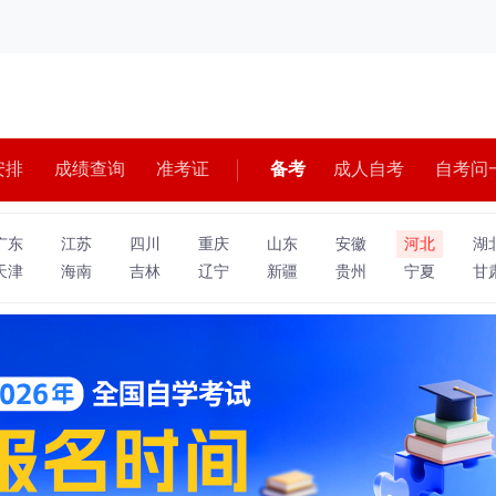
安排
成绩查询
准考证
备考
成人自考
自考问
广东
江苏
四川
重庆
山东
安徽
河北
湖
天津
海南
吉林
辽宁
新疆
贵州
宁夏
甘