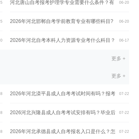
河北唐山自考报考护理学专业需要什么条件？有
25
06-20
哪...
2026年河北邯郸自考学前教育专业有哪些科目?
25
06-20
优...
2026年河北自考本科人力资源专业考什么科目？
20
06-17
更多 +
有...
更多 +
2026年河北滦平县成人自考考试时间有吗？报考
28
07-22
条...
2026河北兴隆县成人自考考试安排有吗？毕业后
28
07-22
待...
2026年河北承德县成人自考报名入口是什么？怎
28
07-22