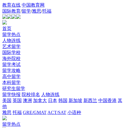
教育在线
中国教育网
国际教育
/
留学
/
雅思
/
托福
首页
留学热点
人物连线
艺术留学
国际学校
海外院校
留学考试
留学攻略
高中留学
本科留学
研究生留学
留学快报
院校排名
人物连线
美国
英国
澳洲
加拿大
日本
韩国
新加坡
新西兰
中国香港
其
他
雅思
托福
GRE/GMAT
ACT/SAT
小语种
留学热点