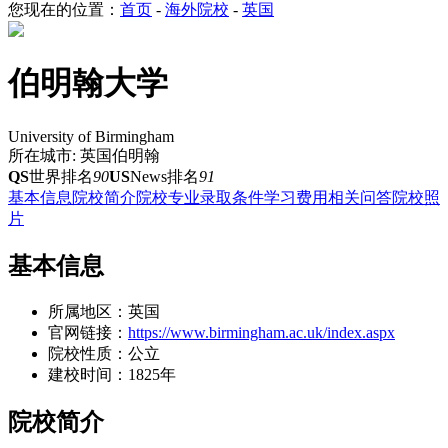
您现在的位置：
首页
-
海外院校
-
英国
伯明翰大学
University of Birmingham
所在城市: 英国伯明翰
QS
世界排名
90
US
News排名
91
基本信息
院校简介
院校专业
录取条件
学习费用
相关问答
院校照
片
基本信息
所属地区：
英国
官网链接：
https://www.birmingham.ac.uk/index.aspx
院校性质：
公立
建校时间：
1825年
院校简介