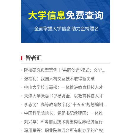
智者汇
院校研究典型案例｜“共同创造”模式：文华...
张福利：我国人机交互技术取得新突破
中山大学校长高松：一体推进教育科技人才
发...
天津大学党委书记杨贤金：以教育科技人才
一...
李志民：高等教育数字化 “十五五”规划编制...
中国科学院院长、党组书记侯建国：一体推
进...
刘兴华：AI等前沿技术将重构世界经济运行
底...
冯用军等：职业院校混合所有制办学的产权