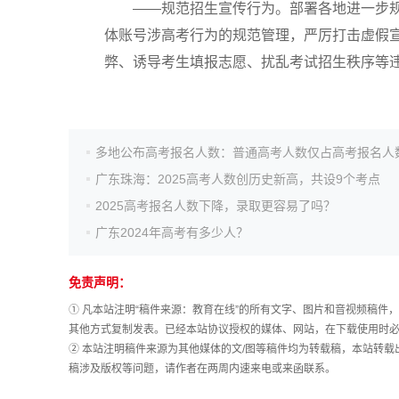
——规范招生宣传行为。部署各地进一步规
体账号涉高考行为的规范管理，严厉打击虚假
高考作文
弊、诱导考生填报志愿、扰乱考试招生秩序等
高考估分
广东珠海：2025高考人数创历史新高，共设9个考点
高考真题
2025高考报名人数下降，录取更容易了吗？
广东2024年高考有多少人？
免责声明：
① 凡本站注明“稿件来源：教育在线”的所有文字、图片和音视频稿
其他方式复制发表。已经本站协议授权的媒体、网站，在下载使用时必
② 本站注明稿件来源为其他媒体的文/图等稿件均为转载稿，本站转
稿涉及版权等问题，请作者在两周内速来电或来函联系。