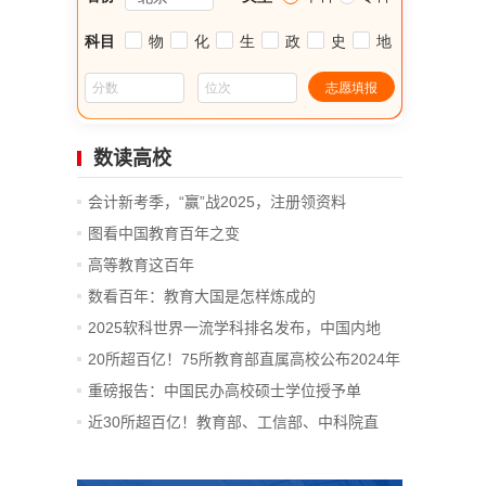
数读高校
会计新考季，“赢”战2025，注册领资料
图看中国教育百年之变
高等教育这百年
数看百年：教育大国是怎样炼成的
2025软科世界一流学科排名发布，中国内地
14...
20所超百亿！75所教育部直属高校公布2024年
决算
重磅报告：中国民办高校硕士学位授予单
位、...
近30所超百亿！教育部、工信部、中科院直
属...