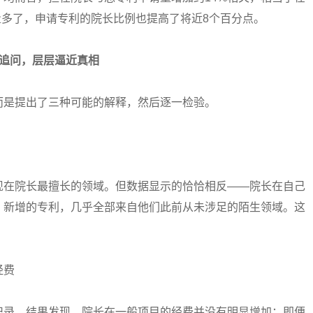
数量多了，申请专利的院长比例也提高了将近8个百分点。
追问，层层逼近真相
是提出了三种可能的解释，然后逐一检验。
在院长最擅长的领域。但数据显示的恰恰相反——院长在自己
；新增的专利，几乎全部来自他们此前从未涉足的陌生领域。这
经费
录。结果发现，院长在一般项目的经费并没有明显增加；即便