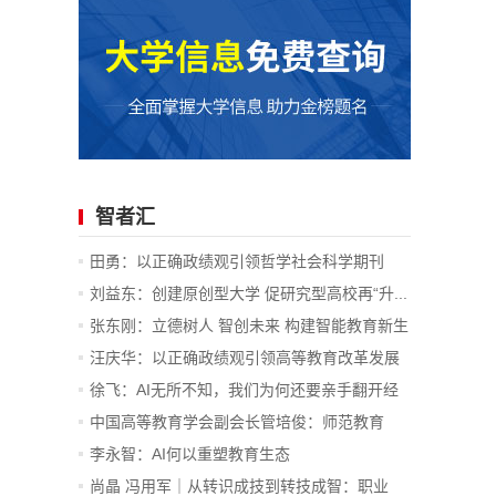
智者汇
田勇：以正确政绩观引领哲学社会科学期刊
在...
刘益东：创建原创型大学 促研究型高校再“升...
张东刚：立德树人 智创未来 构建智能教育新生
态
汪庆华：以正确政绩观引领高等教育改革发展
徐飞：AI无所不知，我们为何还要亲手翻开经
典？
中国高等教育学会副会长管培俊：师范教育
并...
李永智：AI何以重塑教育生态
尚晶 冯用军｜从转识成技到转技成智：职业