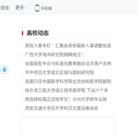
更多
财会
手机端
高校动态
高校人事专栏｜汇集各高校最新人事调整信息
广西大学海洋研究院揭牌成立！
全国首批专业与标准化教育融合试点落户吉林
大学
华中师范大学成立区域与国别研究院
吴晨已任中国医学科学院北京协和医学院副院
校长
哈尔滨工程大学成立钱学森学院 下设六个本
博...
把选择权真正还给学生！兰州大学转专业政
策...
西安交通大学召开学科交叉建设推进会